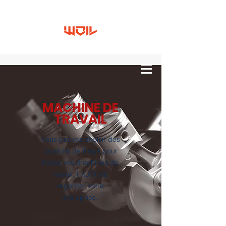
MACHINE DE
TRAVAIL
Vous pouvez choisir des
produits de filage pour
toutes vos machines de
travail, il suffit de
regarder votre
entreprise.