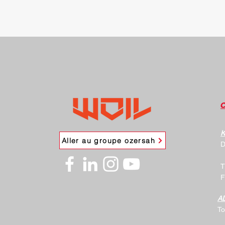
K
Aller au groupe ozersah
D
T
F
A
To