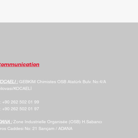
Communication
OCAELI :
GEBKİM Chimistes OSB Atatürk Bulv. No:4/A
ilovasi/KOCAELİ
: +90 262 502 01 99
: +90 262 502 01 97
DANA :
Zone Industrielle Organisée (OSB) H.Sabancı
​​
ros Caddesi No: 21 Sarıçam / ADANA