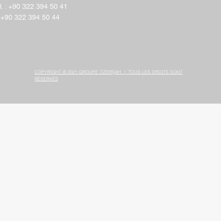
l. : +90 322 394 50 41
 +90 322 394 50 44
COPYRIGHT © 2021 GROUPE ÖZERŞAH | TOUS LES DROITS SONT
RÉSERVÉS