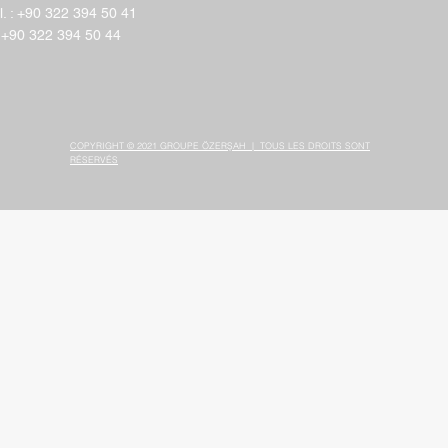
l. : +90 322 394 50 41
 +90 322 394 50 44
COPYRIGHT © 2021 GROUPE ÖZERŞAH | TOUS LES DROITS SONT
RÉSERVÉS