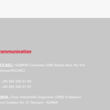
Communication
OCAELI :
GEBKİM Chimistes OSB Atatürk Bulv. No:4/A
ilovasi/KOCAELİ
: +90 262 502 01 99
: +90 262 502 01 97
DANA :
Zone Industrielle Organisée (OSB) H.Sabancı
​​
ros Caddesi No: 21 Sarıçam / ADANA