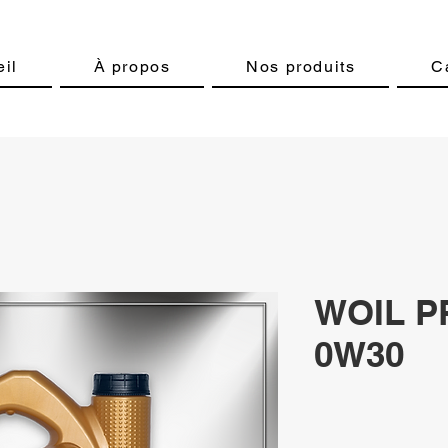
il
À propos
Nos produits
C
WOIL 
0W30