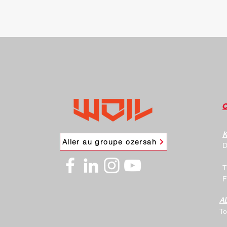
K
Aller au groupe ozersah
D
T
F
A
To